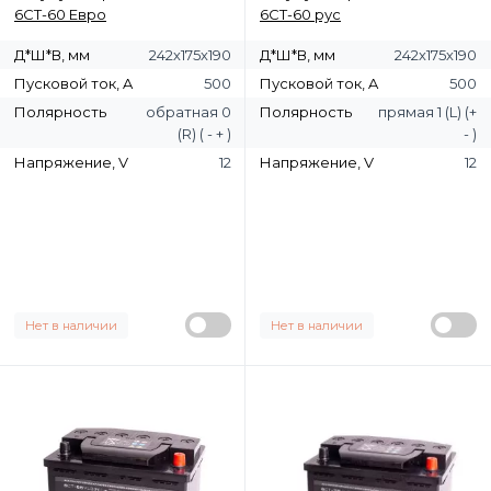
6СТ-60 Евро
6СТ-60 рус
Д*Ш*В, мм
242х175х190
Д*Ш*В, мм
242х175х190
Пусковой ток, A
500
Пусковой ток, A
500
Полярность
обратная 0
Полярность
прямая 1 (L) (+
(R) ( - + )
- )
Напряжение, V
12
Напряжение, V
12
Нет в наличии
Нет в наличии