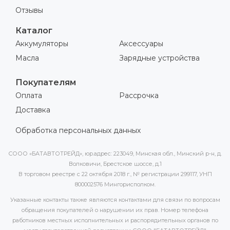
Отзывы
Каталог
Аккумуляторы
Аксессуары
Масла
Зарядные устройства
Покупателям
Оплата
Рассрочка
Доставка
Обработка персональных данных
СООО «БАТАВТОТРЕЙД», юр.адрес: 223049, Минская обл., Минский р-н, д.
Волковичи, Брестское шоссе, д.1
В торговом реестре с 22 октября 2018 г., № регистрации 299117, УНП
800002576 Мингорисполком.
Указанные контакты также являются контактами для связи по вопросам
обращения покупателей о нарушении их прав. Номер телефона
работников местных исполнительных и распорядительных органов по