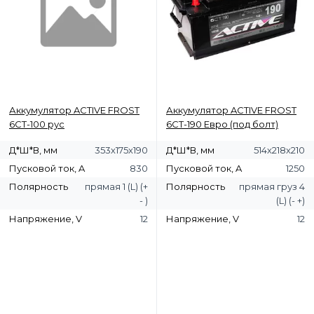
Аккумулятор ACTIVE FROST
Аккумулятор ACTIVE FROST
6СТ-100 рус
6СТ-190 Евро (под болт)
Д*Ш*В, мм
353х175х190
Д*Ш*В, мм
514х218х210
Пусковой ток, A
830
Пусковой ток, A
1250
Полярность
прямая 1 (L) (+
Полярность
прямая груз 4
- )
(L) (- +)
Напряжение, V
12
Напряжение, V
12