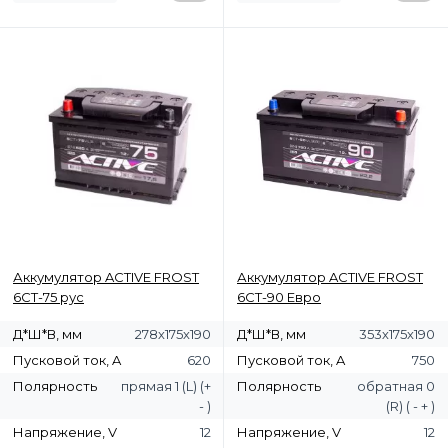
Аккумулятор ACTIVE FROST
Аккумулятор ACTIVE FROST
6СТ-75 рус
6СТ-90 Евро
Д*Ш*В, мм
278х175х190
Д*Ш*В, мм
353х175х190
Пусковой ток, A
620
Пусковой ток, A
750
Полярность
прямая 1 (L) (+
Полярность
обратная 0
- )
(R) ( - + )
Напряжение, V
12
Напряжение, V
12