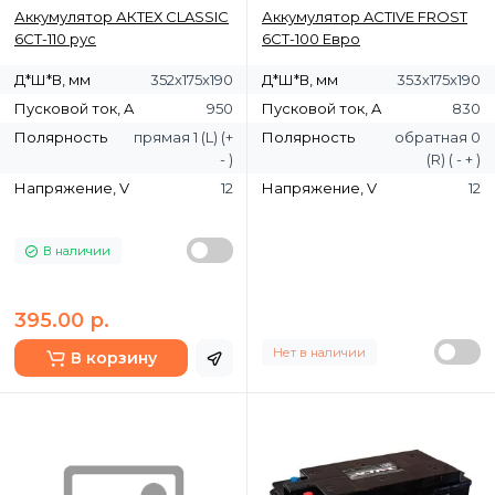
Аккумулятор АКТЕХ CLASSIC
Аккумулятор ACTIVE FROST
6СТ-110 рус
6СТ-100 Евро
Д*Ш*В, мм
352х175х190
Д*Ш*В, мм
353х175х190
Пусковой ток, A
950
Пусковой ток, A
830
Полярность
прямая 1 (L) (+
Полярность
обратная 0
- )
(R) ( - + )
Напряжение, V
12
Напряжение, V
12
В наличии
395.00 р.
Нет в наличии
В корзину