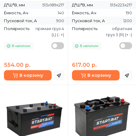
Д*Ш*В, мм
513х189х217
Д*Ш*В, мм
513х223х217
Ёмкость, Ач
140
Ёмкость, Ач
190
Пусковой ток, A
900
Пусковой ток, A
1200
Полярность
прямая груз 4
Полярность
обратная
(L) (- +)
груз 3 (R) (+ -)
В наличии
В наличии
554.00 р.
617.00 р.
В корзину
В корзину