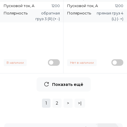
Пусковой ток, A
1200
Пусковой ток, A
1200
Полярность
обратная
Полярность
прямая груз 4
груз 3 (R) (+ -)
(L) (- +)
В наличии
Нет в наличии
Показать ещё
1
2
>
>|