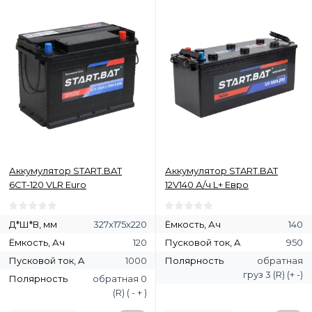
Аккумулятор START.BAT
Аккумулятор START.BAT
6СТ-120 VLR Euro
12V140 А/ч L+ Евро
Д*Ш*В, мм
327х175х220
Ёмкость, Ач
140
Ёмкость, Ач
120
Пусковой ток, A
950
Пусковой ток, A
1000
Полярность
обратная
груз 3 (R) (+ -)
Полярность
обратная 0
(R) ( - + )