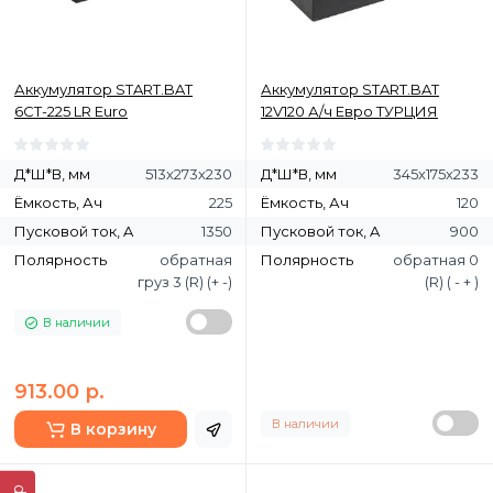
Аккумулятор START.BAT
Аккумулятор START.BAT
6СТ-225 LR Euro
12V120 А/ч Евро ТУРЦИЯ
Д*Ш*В, мм
513х273х230
Д*Ш*В, мм
345х175х233
Ёмкость, Ач
225
Ёмкость, Ач
120
Пусковой ток, A
1350
Пусковой ток, A
900
Полярность
обратная
Полярность
обратная 0
груз 3 (R) (+ -)
(R) ( - + )
В наличии
913.00 р.
В наличии
В корзину