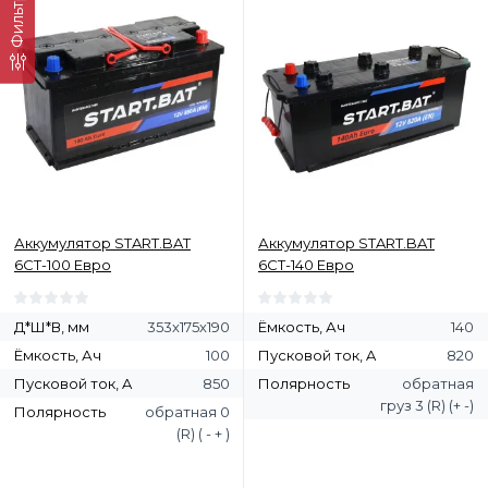
Фильтр
Аккумулятор START.BAT
Аккумулятор START.BAT
6СТ-100 Евро
6СТ-140 Евро
Д*Ш*В, мм
353х175х190
Ёмкость, Ач
140
Ёмкость, Ач
100
Пусковой ток, A
820
Пусковой ток, A
850
Полярность
обратная
груз 3 (R) (+ -)
Полярность
обратная 0
(R) ( - + )