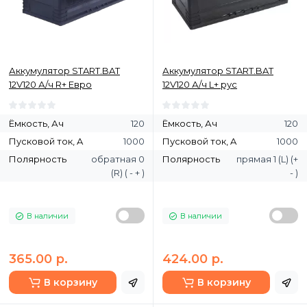
Аккумулятор START.BAT
Аккумулятор START.BAT
12V120 А/ч R+ Евро
12V120 А/ч L+ рус
Ёмкость, Ач
120
Ёмкость, Ач
120
Пусковой ток, A
1000
Пусковой ток, A
1000
Полярность
обратная 0
Полярность
прямая 1 (L) (+
(R) ( - + )
- )
В наличии
В наличии
365.00 р.
424.00 р.
В корзину
В корзину