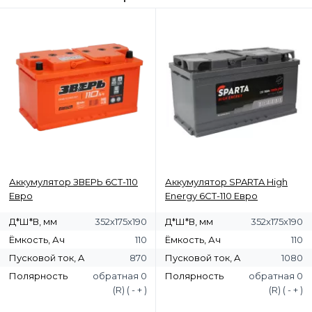
Аккумулятор ЗВЕРЬ 6СТ-110
Аккумулятор SPARTA High
Евро
Energy 6СТ-110 Евро
Д*Ш*В, мм
352х175х190
Д*Ш*В, мм
352x175x190
Ёмкость, Ач
110
Ёмкость, Ач
110
Пусковой ток, A
870
Пусковой ток, A
1080
Полярность
обратная 0
Полярность
обратная 0
(R) ( - + )
(R) ( - + )