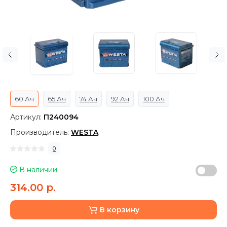
60 Ач
65 Ач
74 Ач
92 Ач
100 Ач
Артикул:
П240094
Производитель:
WESTA
0
В наличии
314.00 р.
В корзину