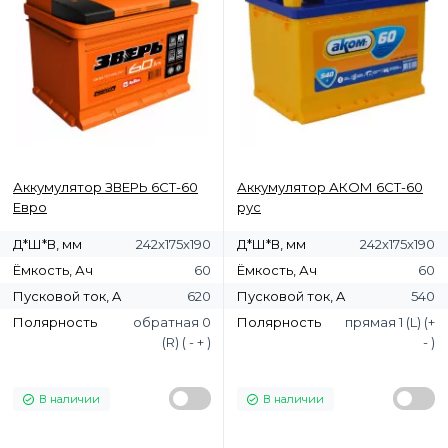
Аккумулятор ЗВЕРЬ 6СТ-60
Аккумулятор АКОМ 6СТ-60
Евро
рус
Д*Ш*В, мм
242х175х190
Д*Ш*В, мм
242х175х190
Ёмкость, Ач
60
Ёмкость, Ач
60
Пусковой ток, A
620
Пусковой ток, A
540
Полярность
обратная 0
Полярность
прямая 1 (L) (+
(R) ( - + )
- )
В наличии
В наличии