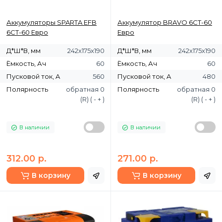
Аккумуляторы SPARTA EFB
Аккумулятор BRAVO 6СТ-60
6СТ-60 Евро
Евро
Д*Ш*В, мм
242х175х190
Д*Ш*В, мм
242х175х190
Ёмкость, Ач
60
Ёмкость, Ач
60
Пусковой ток, A
560
Пусковой ток, A
480
Полярность
обратная 0
Полярность
обратная 0
(R) ( - + )
(R) ( - + )
В наличии
В наличии
312.00 р.
271.00 р.
В корзину
В корзину