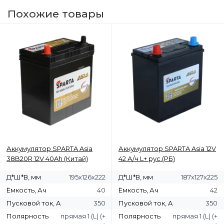
Похожие товары
Аккумулятор SPARTA Asia
Аккумулятор SPARTA Asia 12V
38B20R 12V 40Ah (Китай)
42 А/ч L+ рус.(РБ)
Д*Ш*В, мм
195х126х222
Д*Ш*В, мм
187х127х225
Ёмкость, Ач
40
Ёмкость, Ач
42
Пусковой ток, A
350
Пусковой ток, A
350
Полярность
прямая 1 (L) (+
Полярность
прямая 1 (L) (+