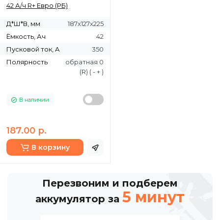
42 А/ч R+ Евро (РБ)
Д*Ш*В, мм
187х127х225
Ёмкость, Ач
42
Пусковой ток, A
350
Полярность
обратная 0
(R) ( - + )
В наличии
187.00 р.
В корзину
Перезвоним и подберем
5 минут
аккумулятор за