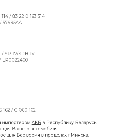
114 / 83 22 0 163 514
68157995AA
 / SP-IV/SPH-IV
 / LR0022460
5 162 / G 060 162
м импортером
АКБ
в Республику Беларусь.
 для Вашего автомобиля.
ое для Вас время в пределах г.Минска.