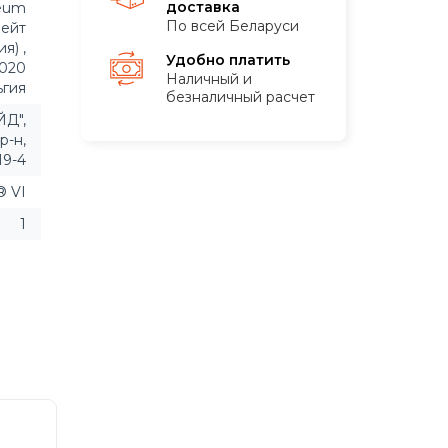
доставка
leum
По всей Беларуси
вейт
я) ,
Удобно платить
2020
Наличный и
ьгия
безналичный расчет
Д",
р-н,
19-4
® VI
1