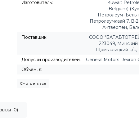
Изготовитель:
Kuwait Petro
(Belgium) (Ку
Петролеум (Бельги
Петролеумкаай 7, B-
Антверпен, Бел
Поставщик:
СООО "БАТАВТОТРЕЙ
223049, Минский 
Щомыслицкий с/c, 
Допуски производителей:
General Motors Dexron 
Объем, л:
Смотреть все
зывы (0)