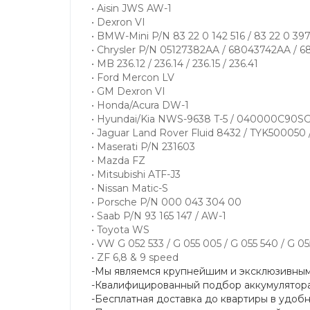
• Aisin JWS AW-1
• Dexron VI
• BMW-Mini P/N 83 22 0 142 516 / 83 22 0 397 
• Chrysler P/N 05127382AA / 68043742AA / 
• MB 236.12 / 236.14 / 236.15 / 236.41
• Ford Mercon LV
• GM Dexron VI
• Honda/Acura DW-1
• Hyundai/Kia NWS-9638 T-5 / 040000C90SG
• Jaguar Land Rover Fluid 8432 / TYK500050
• Maserati P/N 231603
• Mazda FZ
• Mitsubishi ATF-J3
• Nissan Matic-S
• Porsche P/N 000 043 304 00
• Saab P/N 93 165 147 / AW-1
• Toyota WS
• VW G 052 533 / G 055 005 / G 055 540 / G 05
• ZF 6,8 & 9 speed
-Мы являемся крупнейшим и эксклюзивны
-Квалифицированный подбор аккумулятора
-Бесплатная доставка до квартиры в удобн