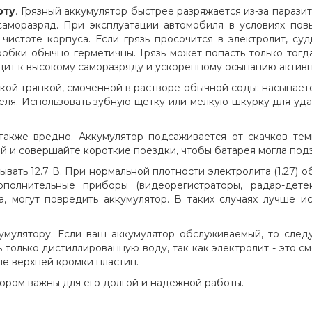
оту
. Грязный аккумулятор быстрее разряжается из-за парази
саморазряд. При эксплуатации автомобиля в условиях пов
чистоте корпуса. Если грязь просочится в электролит, с
робки обычно герметичны. Грязь может попасть только тогд
одит к высокому саморазряду и ускоренному осыпанию актив
кой тряпкой, смоченной в растворе обычной соды: насыпает
теля. Использовать зубную щетку или мелкую шкурку для уд
акже вредно. Аккумулятор подсаживается от скачков тем
ой и совершайте короткие поездки, чтобы батарея могла под
ать 12.7 В. При нормальной плотности электролита (1.27) о
ополнительные приборы (видеорегистраторы, радар-дет
а, могут повредить аккумулятор. В таких случаях лучше и
умулятору. Если ваш аккумулятор обслуживаемый, то след
 только дистиллированную воду, так как электролит - это 
ше верхней кромки пластин.
ором важны для его долгой и надежной работы.