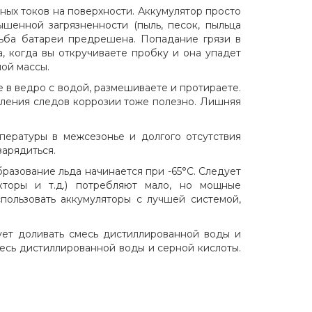
тных токов на поверхности. Аккумулятор просто
ышенной загрязненности (пыль, песок, пыльца
удьба батареи предрешена. Попадание грязи в
а, когда вы откручиваете пробку и она упадет
ной массы.
е в ведро с водой, размешиваете и протираете.
аления следов коррозии тоже полезно. Лишняя
пературы в межсезонье и долгого отсутствия
зарядиться.
бразование льда начинается при -65°C. Следует
екторы и т.д.) потребляют мало, но мощные
спользовать аккумуляторы с лучшей системой,
ует доливать смесь дистиллированной воды и
смесь дистиллированной воды и серной кислоты.