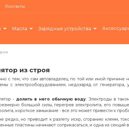
Контакты
Аксессуар
ы
Масла
Зарядные устройства
троя
ятор из строя
но с тем, что сам автовладелец по той или иной причине н
емы с электрооборудованием, недозаряд от генератора, у
лятор -
долить в него обычную воду
. Электроды в тако
чрезмерно большой силы, перегрев электролита, его повы
олита, короткое замыкание - все это может привести к проб
 редко, но приводит к разлету искр, сгоранию клемм, ток
енные пластины начинают соприкасаться, и одна из секций в