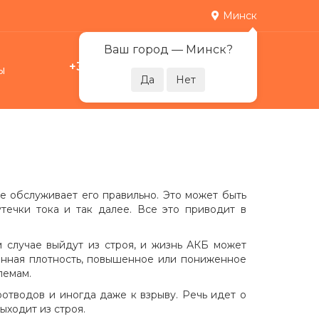
Минск
Ваш город —
Минск
?
+375 29 378-07-17
ы
0
Пн-Пт 09:00-21:00
е обслуживает его правильно. Это может быть
течки тока и так далее. Все это приводит в
м случае выйдут из строя, и жизнь АКБ может
шенная плотность, повышенное или пониженное
лемам.
оотводов и иногда даже к взрыву. Речь идет о
ыходит из строя.