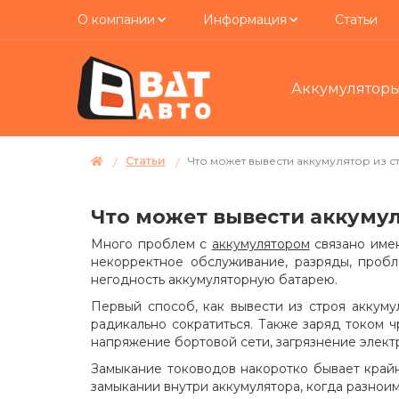
О компании
Информация
Статьи
Аккумулятор
Статьи
Что может вывести аккумулятор из с
Что может вывести аккумул
Много проблем с
аккумулятором
связано имен
некорректное обслуживание, разряды, пробл
негодность аккумуляторную батарею.
Первый способ, как вывести из строя аккуму
радикально сократиться. Также заряд током 
напряжение бортовой сети, загрязнение электр
Замыкание тоководов накоротко бывает крайне
замыкании внутри аккумулятора, когда разноим