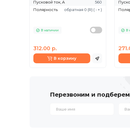
Пусковой ток, A
560
Пуско
Полярность
обратная 0 (R) ( - + )
Поля
В наличии
В 
312.00 р.
271.
В корзину
Перезвоним и подберем