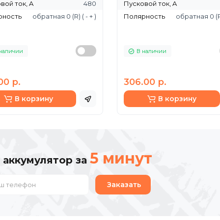
вой ток, A
480
Пусковой ток, A
рность
обратная 0 (R) ( - + )
Полярность
обратная 0 (R) 
наличии
В наличии
00 р.
306.00 р.
В корзину
В корзину
5 минут
 аккумулятор за
Заказать