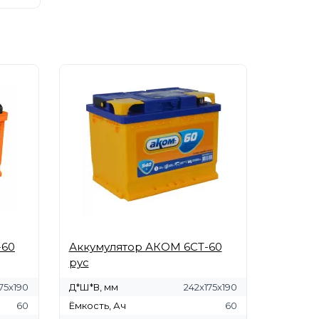
-60
Аккумулятор АКОМ 6СТ-60
рус
75х190
Д*Ш*В, мм
242х175х190
60
Ёмкость, Ач
60