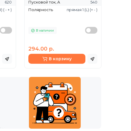
620
Пусковой ток, A
540
( - + )
Полярность
прямая 1 (L) (+ - )
В наличии
294.00 р.
В корзину