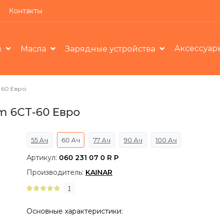
Контакты
Аксессуар
ы
Масла
Зарядные устройства
-60 Евро
 6СТ-60 Евро
55 Ач
60 Ач
77 Ач
90 Ач
100 Ач
Артикул:
060 231 07 0 R P
Производитель:
KAINAR
1
Основные характеристики: