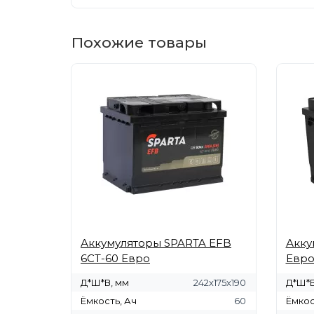
Похожие товары
Аккумуляторы SPARTA EFB
Акку
6СТ-60 Евро
Евр
Д*Ш*В, мм
242х175х190
Д*Ш*В
Ёмкость, Ач
60
Ёмкос