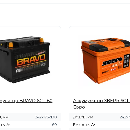
мулятор BRAVO 6СТ-60
Аккумулятор ЗВЕРЬ 6СТ
о
Евро
, мм
242х175х190
Д*Ш*В, мм
242х1
ть, Ач
60
Ёмкость, Ач