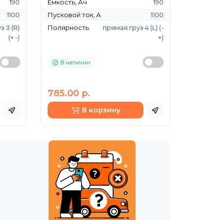
190
Ёмкость, Ач
190
1100
Пусковой ток, A
1100
 3 (R)
Полярность
прямая груз 4 (L) (-
(+ -)
+)
В наличии
785.00 р.
В корзину