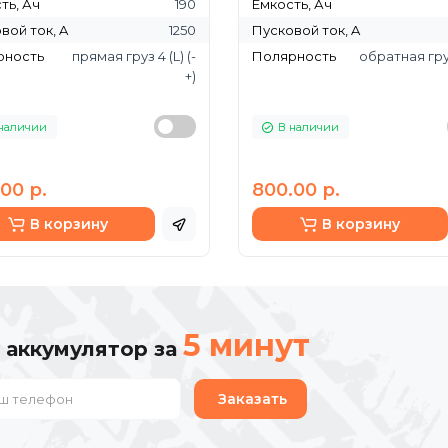
ть, Ач
190
Ёмкость, Ач
вой ток, A
1250
Пусковой ток, A
рность
прямая груз 4 (L) (-
Полярность
обратная груз
+)
наличии
В наличии
00 р.
800.00 р.
В корзину
В корзину
5 минут
 аккумулятор за
Заказать