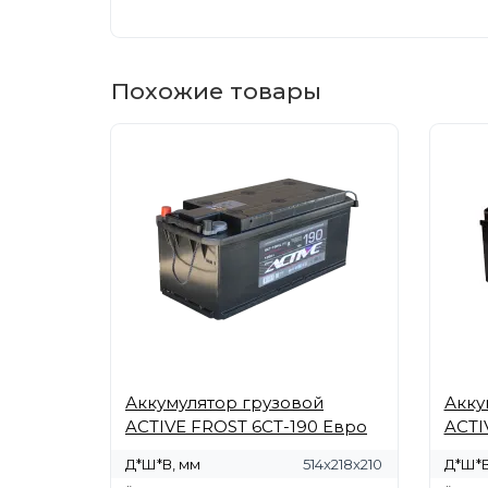
Похожие товары
Аккумулятор грузовой
Акку
ACTIVE FROST 6СТ-190 Евро
ACTI
Д*Ш*В, мм
514x218x210
Д*Ш*В