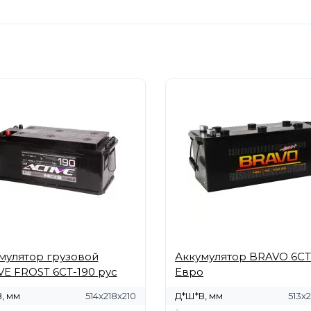
мулятор грузовой
Аккумулятор BRAVO 6СТ
VE FROST 6СТ-190 рус
Евро
, мм
514x218x210
Д*Ш*В, мм
513х