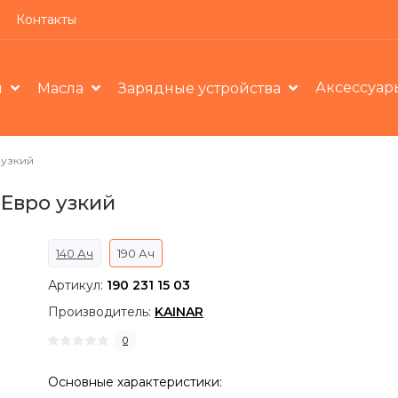
Контакты
Аксессуар
ы
Масла
Зарядные устройства
 узкий
Евро узкий
140 Ач
190 Ач
Артикул:
190 231 15 03
Производитель:
KAINAR
0
Основные характеристики: