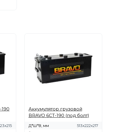
-190
Аккумулятор грузовой
BRAVO 6СТ-190 (под болт)
223х215
Д*Ш*В, мм
513х222х217