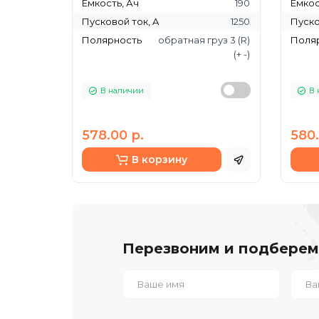
Ёмкость, Ач
190
Ёмкос
Пусковой ток, A
1250
Пуско
Полярность
обратная груз 3 (R)
Поля
(+ -)
В наличии
В 
578.00 р.
580.
В корзину
Перезвоним и подберем