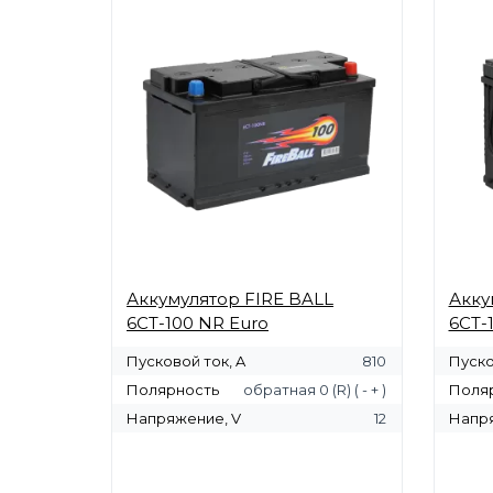
Аккумулятор FIRE BALL
Акку
6СТ-100 NR Euro
6СТ-
Пусковой ток, A
810
Пуско
Полярность
обратная 0 (R) ( - + )
Поля
Напряжение, V
12
Напря