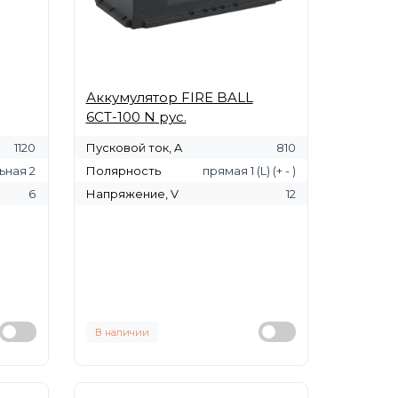
Аккумулятор FIRE BALL
6СТ-100 N рус.
1120
Пусковой ток, A
810
ьная 2
Полярность
прямая 1 (L) (+ - )
6
Напряжение, V
12
В наличии