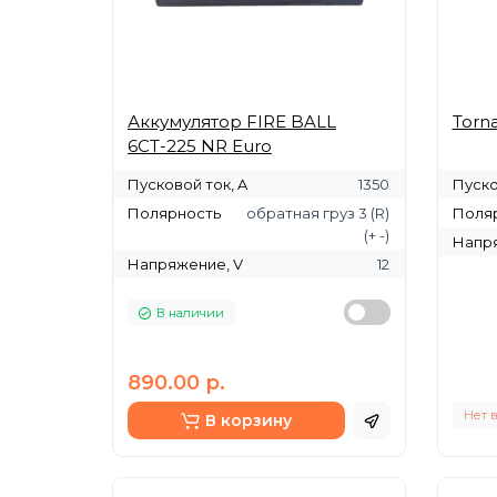
Аккумулятор FIRE BALL
Torn
6СТ-225 NR Euro
Пусковой ток, A
1350
Пуско
Полярность
обратная груз 3 (R)
Поля
(+ -)
Напря
Напряжение, V
12
В наличии
890.00 р.
Нет 
В корзину