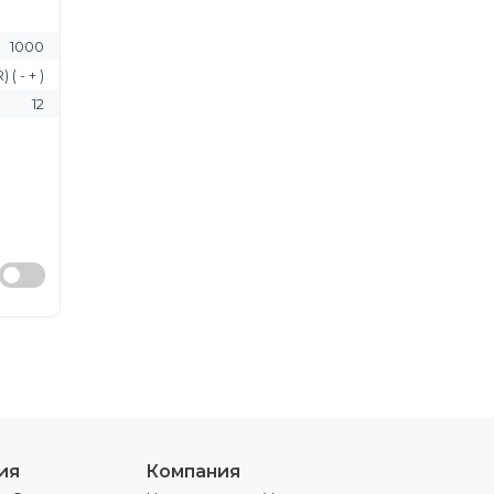
1000
( - + )
12
ия
Компания