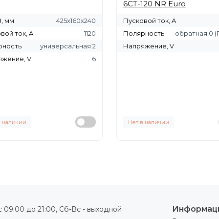
6СТ-120 NR Euro
, мм
425х160х240
Пусковой ток, A
вой ток, A
1120
Полярность
обратная 0 (R) 
рность
универсальная 2
Напряжение, V
жение, V
6
в наличии
Нет в наличии
Информац
 09:00 до 21:00, Сб-Вс - выходной