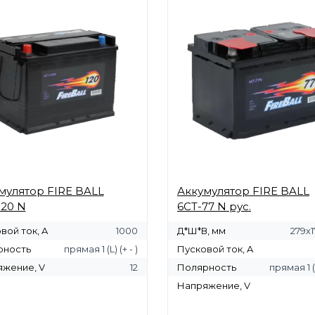
мулятор FIRE BALL
Аккумулятор FIRE BALL
120 N
6СТ-77 N рус.
вой ток, A
1000
Д*Ш*В, мм
279х1
рность
прямая 1 (L) (+ - )
Пусковой ток, A
жение, V
12
Полярность
прямая 1 (L
Напряжение, V