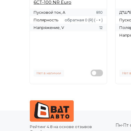
6СТ-100 NR Euro
Пусковой ток, A
810
Д*Ш*В
Полярность
обратная 0 (R) ( - + )
Пуско
Напряжение, V
12
Поля
Напря
Нет в наличии
Нет 
Пн-Пт с
Рейтинг
4.8
на основе отзывов