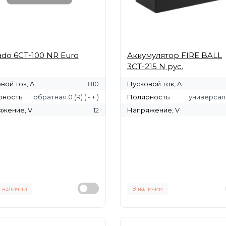
ado 6СТ-100 NR Euro
Аккумулятор FIRE BALL
3СТ-215 N рус.
вой ток, A
810
Пусковой ток, A
рность
обратная 0 (R) ( - + )
Полярность
универсал
жение, V
12
Напряжение, V
в наличии
В наличии