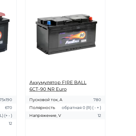
Аккумулятор FIRE BALL
6СТ-90 NR Euro
75х190
Пусковой ток, A
780
670
Полярность
обратная 0 (R) ( - + )
) (+ - )
Напряжение, V
12
12