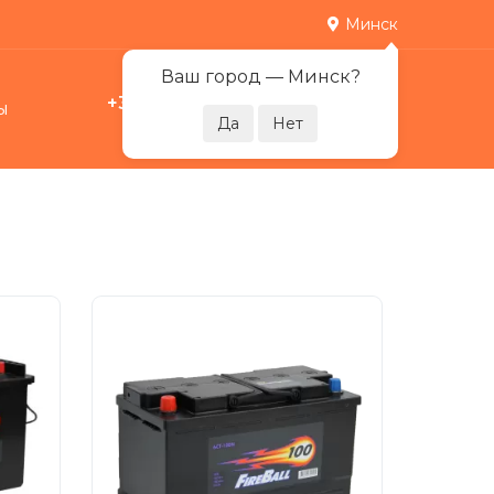
Минск
Ваш город —
Минск
?
+375 29 378-07-17
ы
0
Пн-Пт 09:00-21:00