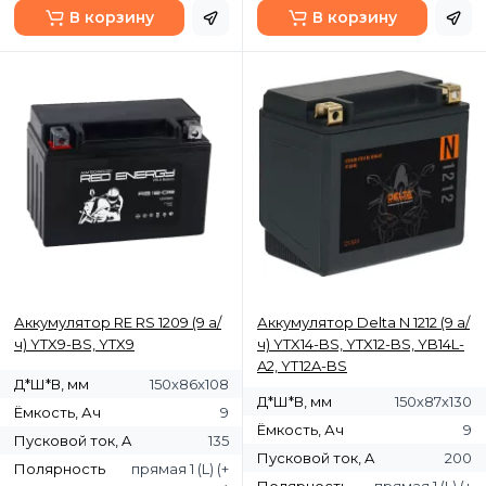
В корзину
В корзину
Аккумулятор RE RS 1209 (9 а/
Аккумулятор Delta N 1212 (9 а/
ч) YTX9-BS, YTX9
ч) YTX14-BS, YTX12-BS, YB14L-
A2, YT12A-BS
Д*Ш*В, мм
150x86x108
Д*Ш*В, мм
150х87х130
Ёмкость, Ач
9
Ёмкость, Ач
9
Пусковой ток, A
135
Пусковой ток, A
200
Полярность
прямая 1 (L) (+