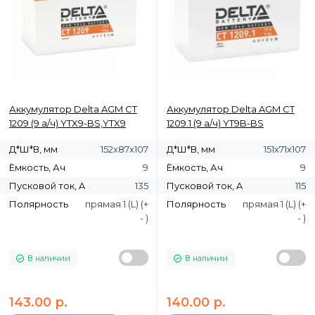
Аккумулятор Delta AGM СТ
Аккумулятор Delta AGM СТ
1209 (9 а/ч) YTX9-BS,YTX9
1209.1 (9 а/ч) YT9B-BS
Д*Ш*В, мм
152х87х107
Д*Ш*В, мм
151х71х107
Ёмкость, Ач
9
Ёмкость, Ач
9
Пусковой ток, A
135
Пусковой ток, A
115
Полярность
прямая 1 (L) (+
Полярность
прямая 1 (L) (+
- )
- )
В наличии
В наличии
143.00 р.
140.00 р.