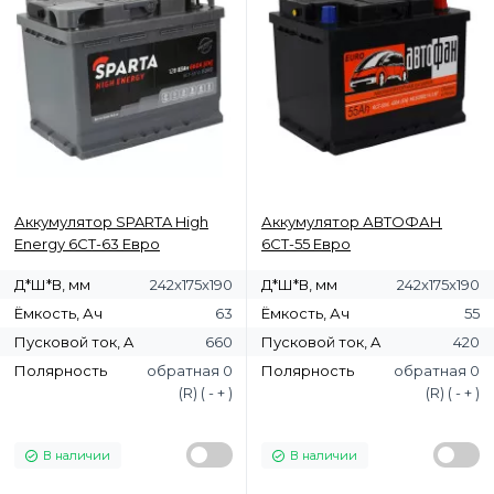
Аккумулятор SPARTA High
Аккумулятор АВТОФАН
Energy 6СТ-63 Евро
6СТ-55 Евро
Д*Ш*В, мм
242x175x190
Д*Ш*В, мм
242x175x190
Ёмкость, Ач
63
Ёмкость, Ач
55
Пусковой ток, A
660
Пусковой ток, A
420
Полярность
обратная 0
Полярность
обратная 0
(R) ( - + )
(R) ( - + )
В наличии
В наличии