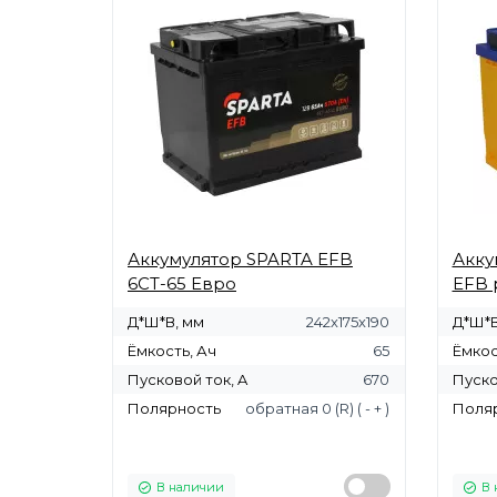
Аккумулятор SPARTA EFB
Акку
6СТ-65 Евро
EFB 
Д*Ш*В, мм
242х175х190
Д*Ш*В
Ёмкость, Ач
65
Ёмкос
Пусковой ток, A
670
Пуско
Полярность
обратная 0 (R) ( - + )
Поля
В наличии
В 