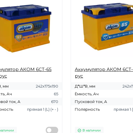
мулятор АКОМ 6СТ-65
Аккумулятор АКОМ 6СТ-
рус
рус
, мм
242х175х190
Д*Ш*В, мм
242х1
ть, Ач
65
Ёмкость, Ач
вой ток, A
670
Пусковой ток, A
рность
прямая 1 (L) (+ - )
Полярность
прямая 1 (L
наличии
В наличии