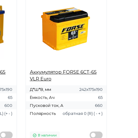
65
Аккумулятор FORSE 6СТ-65
VLR Euro
75х190
Д*Ш*В, мм
242х175х190
65
Ёмкость, Ач
65
600
Пусковой ток, A
660
) (+ - )
Полярность
обратная 0 (R) ( - + )
В наличии