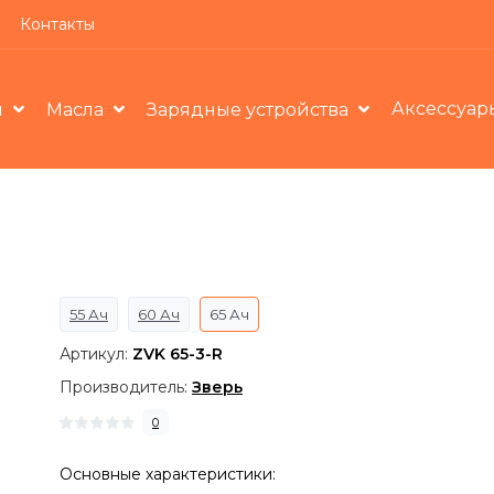
Контакты
Аксессуар
ы
Масла
Зарядные устройства
55 Ач
60 Ач
65 Ач
Артикул:
ZVK 65-3-R
Производитель:
Зверь
0
Основные характеристики: