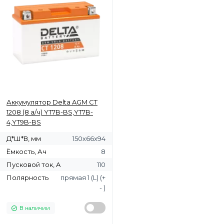
Аккумулятор Delta AGM СТ
1208 (8 а/ч) YT7B-BS,YT7B-
4,YT9B-BS
Д*Ш*В, мм
150х66х94
Ёмкость, Ач
8
Пусковой ток, A
110
Полярность
прямая 1 (L) (+
- )
В наличии