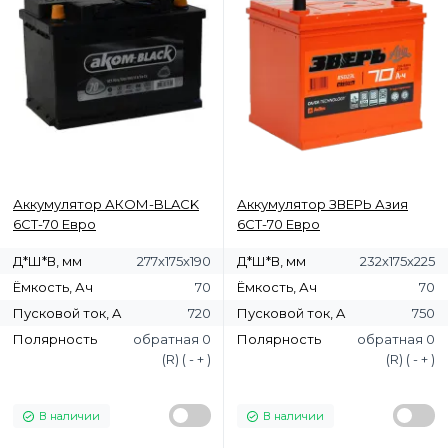
Аккумулятор АКОМ-BLACK
Аккумулятор ЗВЕРЬ Азия
6СТ-70 Евро
6СТ-70 Евро
Д*Ш*В, мм
277х175х190
Д*Ш*В, мм
232х175х225
Ёмкость, Ач
70
Ёмкость, Ач
70
Пусковой ток, A
720
Пусковой ток, A
750
Полярность
обратная 0
Полярность
обратная 0
(R) ( - + )
(R) ( - + )
В наличии
В наличии