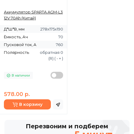
Аккумулятор SPARTA AGM-L3
12V 70Ah (Китай)
Д*Ш*В, мм
278х175х190
Ёмкость, Ач
70
Пусковой ток, A
760
Полярность
обратная 0
(R) ( - + )
В наличии
578.00 р.
В корзину
Перезвоним и подберем