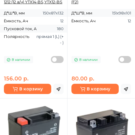
1212 (12 а/ч) YTX14-BS,YTX12-BS
(F2)
Д*Ш*В, мм
150х87х132
Д*Ш*В, мм
151x98x101
Ёмкость, Ач
12
Ёмкость, Ач
12
Пусковой ток, A
180
Полярность
прямая 1 (L) (+
- )
В наличии
В наличии
156.00 р.
80.00 р.
В корзину
В корзину