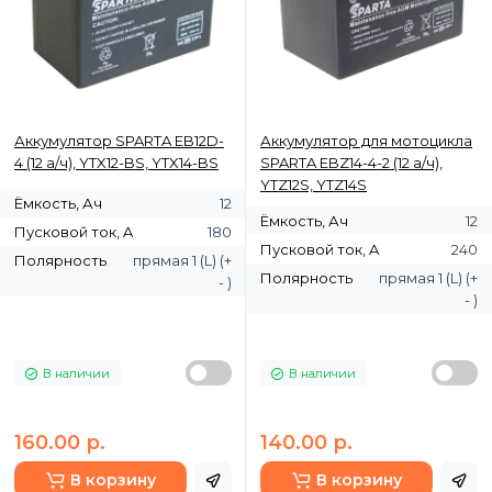
Аккумулятор SPARTA EB12D-
Аккумулятор для мотоцикла
4 (12 а/ч), YTX12-BS, YTX14-BS
SPARTA EBZ14-4-2 (12 а/ч),
YTZ12S, YTZ14S
Ёмкость, Ач
12
Ёмкость, Ач
12
Пусковой ток, A
180
Пусковой ток, A
240
Полярность
прямая 1 (L) (+
Полярность
прямая 1 (L) (+
- )
- )
В наличии
В наличии
160.00 р.
140.00 р.
В корзину
В корзину