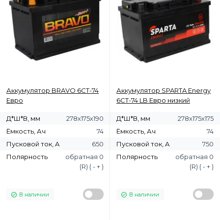
Аккумулятор BRAVO 6СТ-74
Аккумулятор SPARTA Energy
Евро
6СТ-74 LB Евро низкий
Д*Ш*В, мм
278х175х190
Д*Ш*В, мм
278x175x175
Ёмкость, Ач
74
Ёмкость, Ач
74
Пусковой ток, A
650
Пусковой ток, A
750
Полярность
обратная 0
Полярность
обратная 0
(R) ( - + )
(R) ( - + )
В наличии
В наличии