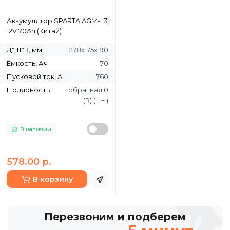
Аккумулятор SPARTA AGM-L3
12V 70Ah (Китай)
Д*Ш*В, мм
278х175х190
Ёмкость, Ач
70
Пусковой ток, A
760
Полярность
обратная 0
(R) ( - + )
В наличии
578.00 р.
В корзину
Перезвоним и подберем