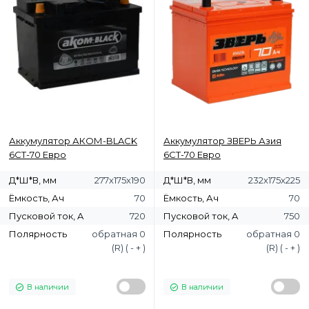
Аккумулятор АКОМ-BLACK
Аккумулятор ЗВЕРЬ Азия
6СТ-70 Евро
6СТ-70 Евро
Д*Ш*В, мм
277х175х190
Д*Ш*В, мм
232х175х225
Ёмкость, Ач
70
Ёмкость, Ач
70
Пусковой ток, A
720
Пусковой ток, A
750
Полярность
обратная 0
Полярность
обратная 0
(R) ( - + )
(R) ( - + )
В наличии
В наличии