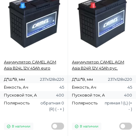
Аккумулятор CAMEL AGM
Аккумулятор CAMEL AGM
Asia B24L 12V 45Ah euro
Asia B24R 12V 45Ah рус.
Д*Ш*В, мм
237х128х220
Д*Ш*В, мм
237х128х220
Ёмкость, Ач
45
Ёмкость, Ач
45
Пусковой ток, A
400
Пусковой ток, A
400
Полярность
обратная 0
Полярность
прямая 1 (L) (+
(R) ( - + )
- )
В наличии
В наличии