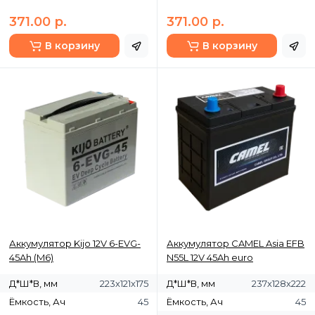
371.00 р.
371.00 р.
В корзину
В корзину
Аккумулятор Kijo 12V 6-EVG-
Аккумулятор CAMEL Asia EFB
45Ah (M6)
N55L 12V 45Ah euro
Д*Ш*В, мм
223х121х175
Д*Ш*В, мм
237х128х222
Ёмкость, Ач
45
Ёмкость, Ач
45