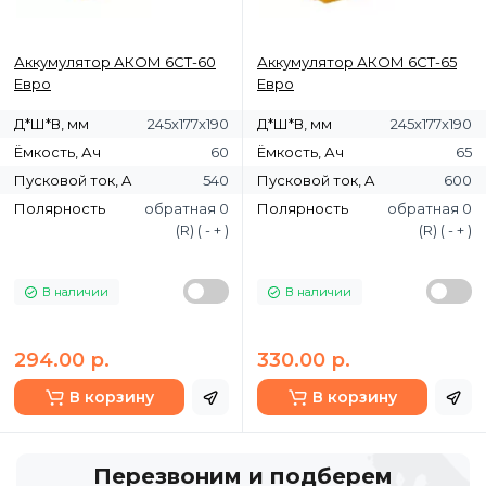
Аккумулятор АКОМ 6СТ-60
Аккумулятор АКОМ 6СТ-65
Евро
Евро
Д*Ш*В, мм
245х177х190
Д*Ш*В, мм
245х177х190
Ёмкость, Ач
60
Ёмкость, Ач
65
Пусковой ток, A
540
Пусковой ток, A
600
Полярность
обратная 0
Полярность
обратная 0
(R) ( - + )
(R) ( - + )
В наличии
В наличии
294.00 р.
330.00 р.
В корзину
В корзину
Перезвоним и подберем