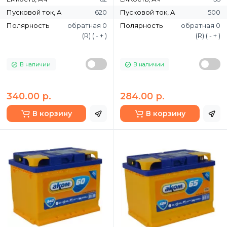
Пусковой ток, A
620
Пусковой ток, A
500
Полярность
обратная 0
Полярность
обратная 0
(R) ( - + )
(R) ( - + )
В наличии
В наличии
340.00 р.
284.00 р.
В корзину
В корзину